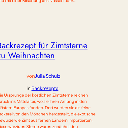
nd mit einer Mischung aus Nüssen oder…
Backrezept für Zimtsterne
zu Weihnachten
von
Julia Schulz
in
Backrezepte
ie Ursprünge der köstlichen Zimtsterne reichen
urück ins Mittelalter, wo sie ihren Anfang in den
löstern Europas fanden. Dort wurden sie als feine
eckerei von den Mönchen hergestellt, die exotische
ewürze wie Zimt aus fernen Ländern importierten.
iese würzigen Sterne waren zunächst den