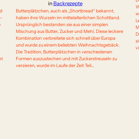
D
in
Backrezepte
W
nd
Butterplätzchen, auch als „Shortbread“ bekannt,
w
h-
haben ihre Wurzeln im mittelalterlichen Schottland.
L
e
Ursprünglich bestanden sie aus einer simplen
M
Mischung aus Butter, Zucker und Mehl. Diese leckere
D
Kombination verbreitete sich schnell über Europa
s
und wurde zu einem beliebten Weihnachtsgebäck.
v
Die Tradition, Butterplätzchen in verschiedenen
ht
Formen auszustechen und mit Zuckerstreuseln zu
verzieren, wurde im Laufe der Zeit Teil…