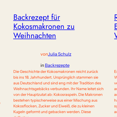
Backrezept für
Kokosmakronen zu
Weihnachten
von
Julia Schulz
in
Backrezepte
Die Geschichte der Kokosmakronen reicht zurück
E
bis ins 18. Jahrhundert. Ursprünglich stammen sie
W
aus Deutschland und sind eng mit der Tradition des
v
Weihnachtsgebäcks verbunden. Ihr Name leitet sich
a
von der Hauptzutat ab: Kokosraspeln. Die Makronen
a
bestehen typischerweise aus einer Mischung aus
h
n
Kokosflocken, Zucker und Eiweiß, die zu kleinen
s
Kugeln geformt und gebacken werden. Diese
a