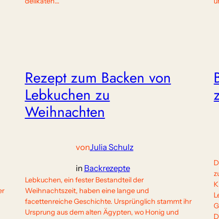
delikaten…
u
Rezept zum Backen von
Lebkuchen zu
Weihnachten
von
Julia Schulz
D
in
Backrezepte
z
Lebkuchen, ein fester Bestandteil der
K
er
Weihnachtszeit, haben eine lange und
L
facettenreiche Geschichte. Ursprünglich stammt ihr
G
Ursprung aus dem alten Ägypten, wo Honig und
D