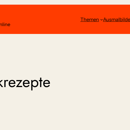
Themen
Ausmalbilde
nline
krezepte