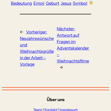
Bedeutung
Emoji
Geburt
Jesus
Symbol
Nächster:
←
Vorheriger:
Antwort auf
Neujahrswünsche
Fragen im
und
Adventskalender
Weihnachtsgrüße
–
in der Arbeit –
Weihnachtsfilme
Vorlage
→
Über uns
Team
|
Kontakt
|
Impressum