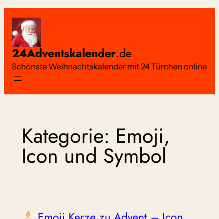
Zum
Inhalt
springen
24Adventskalender
.de
Schönste Weihnachtskalender mit 24 Türchen online
Kategorie:
Emoji,
Icon und Symbol
Emoji Kerze zu Advent – Icon