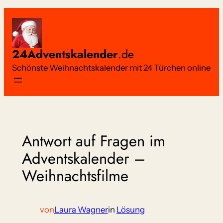
Zum
Inhalt
springen
24Adventskalender
.de
Schönste Weihnachtskalender mit 24 Türchen online
Antwort auf Fragen im
Adventskalender –
Weihnachtsfilme
von
Laura Wagner
in
Lösung