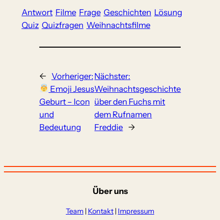
Antwort
Filme
Frage
Geschichten
Lösung
Quiz
Quizfragen
Weihnachtsfilme
←
Vorheriger:
Nächster:
Emoji Jesus
Weihnachtsgeschichte
Geburt – Icon
über den Fuchs mit
und
dem Rufnamen
Bedeutung
Freddie
→
Über uns
Team
|
Kontakt
|
Impressum