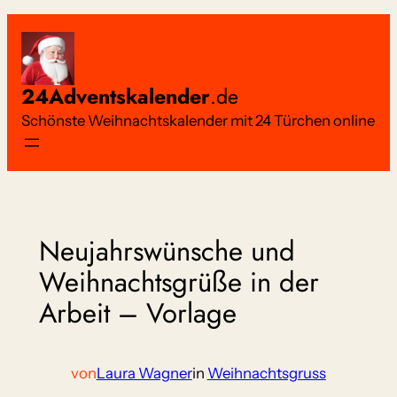
Zum
Inhalt
springen
24Adventskalender
.de
Schönste Weihnachtskalender mit 24 Türchen online
Neujahrswünsche und
Weihnachtsgrüße in der
Arbeit – Vorlage
von
Laura Wagner
in
Weihnachtsgruss