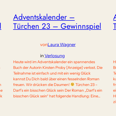
Adventskalender –
l
Türchen 23 – Gewinnspiel
von
Laura Wagner
in
Verlosung
Heute wird im Adventskalender ein spannendes
H
m
Buch der Autorin Kirsten Proby [Anzeige] verlost. Die
B
Teilnahme ist einfach und mit ein wenig Glück
T
kannst Du Dich bald über einen fesselnden Roman
k
h
freuen. Wir drücken die Daumen!
Türchen 23 –
f
ne
Darf’s ein bisschen Glück sein Der Roman „Darf’s ein
e
ck
bisschen Glück sein“ hat folgende Handlung: Eine…
H
z