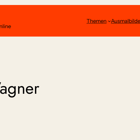
Themen
Ausmalbilde
nline
agner