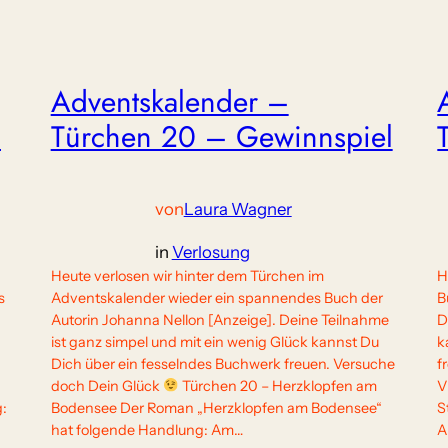
Adventskalender –
l
Türchen 20 – Gewinnspiel
von
Laura Wagner
in
Verlosung
Heute verlosen wir hinter dem Türchen im
H
s
Adventskalender wieder ein spannendes Buch der
B
Autorin Johanna Nellon [Anzeige]. Deine Teilnahme
D
ist ganz simpel und mit ein wenig Glück kannst Du
k
Dich über ein fesselndes Buchwerk freuen. Versuche
f
doch Dein Glück
Türchen 20 – Herzklopfen am
V
:
Bodensee Der Roman „Herzklopfen am Bodensee“
S
hat folgende Handlung: Am…
A