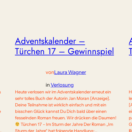
Adventskalender –
Türchen 17 – Gewinnspiel
von
Laura Wagner
in
Verlosung
s
Heute verlosen wir im Adventskalender erneut ein
H
sehr tolles Buch der Autorin Jan Moran [Anzeige].
l
Deine Teilnahme ist wirklich einfach und mit ein
[
e
bisschen Glück kannst Du Dich bald über einen
e
fesselnden Roman freuen. Wir drücken die Daumen!
p
Türchen 17 – Im Sturm der Jahre Der Roman „Im
G
…
Sturm der Jahre“ hat folgende Handlung:…
R