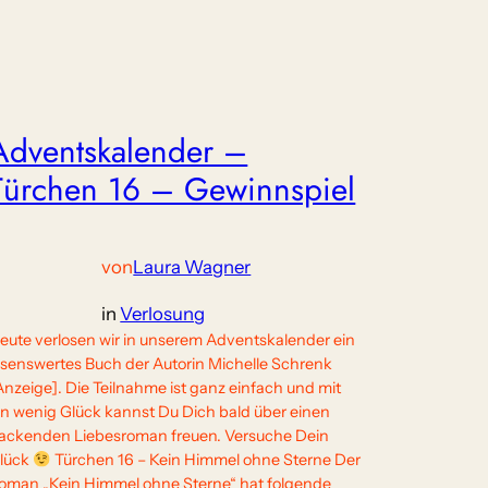
Adventskalender –
Türchen 16 – Gewinnspiel
von
Laura Wagner
in
Verlosung
eute verlosen wir in unserem Adventskalender ein
esenswertes Buch der Autorin Michelle Schrenk
Anzeige]. Die Teilnahme ist ganz einfach und mit
in wenig Glück kannst Du Dich bald über einen
ackenden Liebesroman freuen. Versuche Dein
lück
Türchen 16 – Kein Himmel ohne Sterne Der
oman „Kein Himmel ohne Sterne“ hat folgende