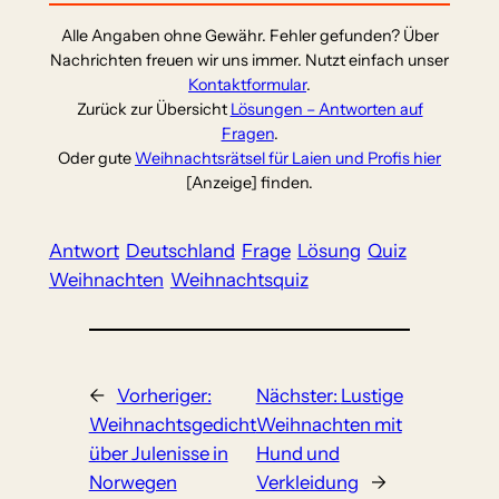
Alle Angaben ohne Gewähr. Fehler gefunden? Über
Nachrichten freuen wir uns immer. Nutzt einfach unser
Kontaktformular
.
Zurück zur Übersicht
Lösungen – Antworten auf
Fragen
.
Oder gute
Weihnachtsrätsel für Laien und Profis hier
[Anzeige] finden.
Antwort
Deutschland
Frage
Lösung
Quiz
Weihnachten
Weihnachtsquiz
←
Vorheriger:
Nächster:
Lustige
Weihnachtsgedicht
Weihnachten mit
über Julenisse in
Hund und
Norwegen
Verkleidung
→