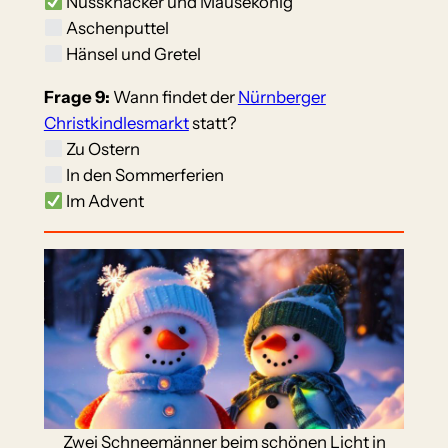
Nussknacker und Mausekönig
Aschenputtel
Hänsel und Gretel
Frage 9:
Wann findet der
Nürnberger
Christkindlesmarkt
statt?
Zu Ostern
In den Sommerferien
Im Advent
Zwei Schneemänner beim schönen Licht in