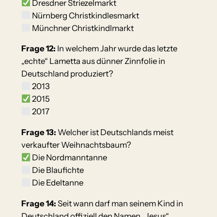
Dresdner Striezelmarkt
Nürnberg Christkindlesmarkt
Münchner Christkindlmarkt
Frage 12:
In welchem Jahr wurde das letzte
„echte“ Lametta aus dünner Zinnfolie in
Deutschland produziert?
2013
2015
2017
Frage 13:
Welcher ist Deutschlands meist
verkaufter Weihnachtsbaum?
Die Nordmanntanne
Die Blaufichte
Die Edeltanne
Frage 14:
Seit wann darf man seinem Kind in
Deutschland offiziell den Namen „Jesus“