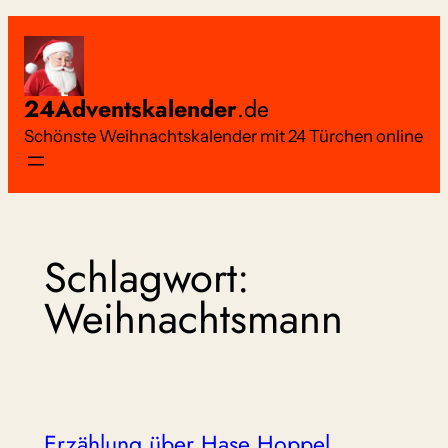
Zum
Inhalt
springen
24Adventskalender
.de
Schönste Weihnachtskalender mit 24 Türchen online
Schlagwort:
Weihnachtsmann
Erzählung über Hase Hoppel