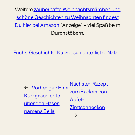
Weitere
zauberhafte Weihnachtsmärchen und
schöne Geschichten zu Weihnachten findest
Du hier bei Amazon
[Anzeige] – viel Spaß beim
Durchstöbern.
Fuchs
Geschichte
Kurzgeschichte
listig
Nala
Nächster:
Rezept
←
Vorheriger:
Eine
zum Backen von
Kurzgeschichte
Apfel-
über den Hasen
Zimtschnecken
namens Bella
→