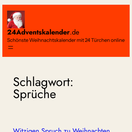
Zum
Inhalt
springen
24Adventskalender
.de
Schönste Weihnachtskalender mit 24 Türchen online
Schlagwort:
Sprüche
Witzigen Spruch zu Weihnachten