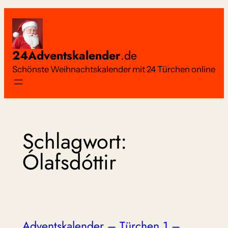
Zum
Inhalt
springen
24Adventskalender
.de
Schönste Weihnachtskalender mit 24 Türchen online
Schlagwort:
Ólafsdóttir
Adventskalender – Türchen 1 –