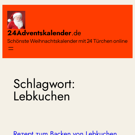
Zum
Inhalt
springen
24Adventskalender
.de
Schönste Weihnachtskalender mit 24 Türchen online
Schlagwort:
Lebkuchen
Rezept zum Backen von Lebkuchen