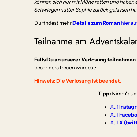
können sich nur mit Mühe retten und haben an
Schwiegermutter Sophie zurück gelassen hatte
Du findest mehr
Details zum Roman
hier a
Teilnahme am Adventskale
Falls Du an unserer Verlosung teilnehmen 
besonders freuen würdest:
Hinweis: Die Verlosung ist beendet.
Tipp:
Nimm‘ auch
Auf
Instag
Auf
Faceb
Auf
X (twit