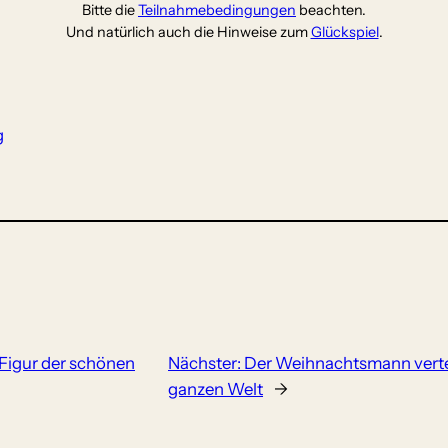
Bitte die
Teilnahmebedingungen
beachten.
Und natürlich auch die Hinweise zum
Glückspiel
.
g
e Figur der schönen
Nächster:
Der Weihnachtsmann vertei
ganzen Welt
→