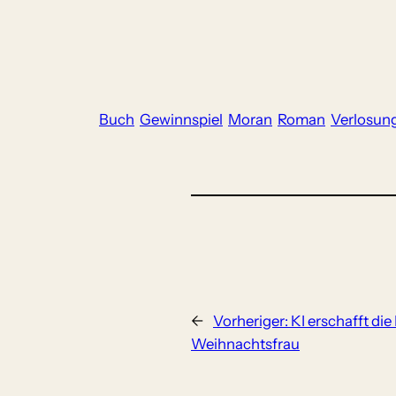
Buch
Gewinnspiel
Moran
Roman
Verlosun
←
Vorheriger:
KI erschafft di
Weihnachtsfrau