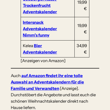
19,99
Trockenfrucht
€
Adventskalender
Intersnack
19,99
Adventskalender
€
Nimm’s funny
Kelea
Bier
34,99
Adventskalender
€
[Anzeigen von Amazon]
Auch
auf Amazon findet ihr eine tolle
Auswahl an Adventskalendern für die
Familie und Verwandten
[Anzeige].
Durchstöbert die Angebote und lasst euch die
schönen Weihnachtskalender direkt nach
Hause liefern.