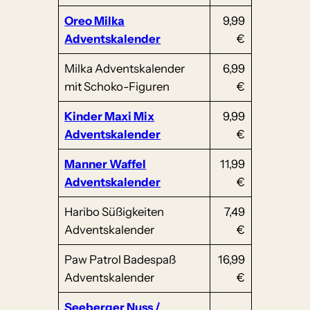
Oreo Milka
9,99
Adventskalender
€
Milka Adventskalender
6,99
mit Schoko-Figuren
€
Kinder Maxi Mix
9,99
Adventskalender
€
Manner Waffel
11,99
Adventskalender
€
Haribo Süßigkeiten
7,49
Adventskalender
€
Paw Patrol Badespaß
16,99
Adventskalender
€
Seeberger Nuss /