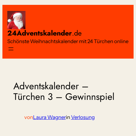
Zum
Inhalt
springen
24Adventskalender
.de
Schönste Weihnachtskalender mit 24 Türchen online
Adventskalender –
Türchen 3 – Gewinnspiel
von
Laura Wagner
in
Verlosung