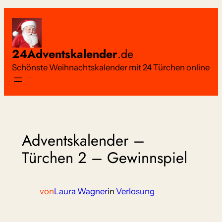
Zum
Inhalt
springen
24Adventskalender
.de
Schönste Weihnachtskalender mit 24 Türchen online
Adventskalender –
Türchen 2 – Gewinnspiel
von
Laura Wagner
in
Verlosung