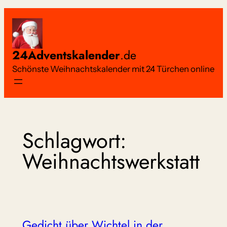
Zum
Inhalt
springen
24Adventskalender
.de
Schönste Weihnachtskalender mit 24 Türchen online
Schlagwort:
Weihnachtswerkstatt
Gedicht über Wichtel in der