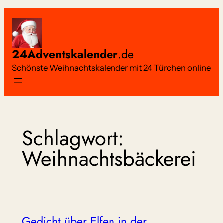
Zum
Inhalt
springen
24Adventskalender
.de
Schönste Weihnachtskalender mit 24 Türchen online
Schlagwort:
Weihnachtsbäckerei
Gedicht über Elfen in der