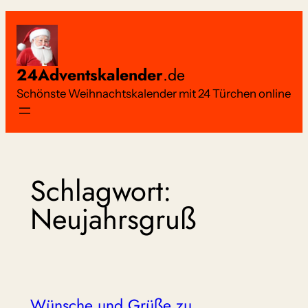
Zum
Inhalt
springen
24Adventskalender
.de
Schönste Weihnachtskalender mit 24 Türchen online
Schlagwort:
Neujahrsgruß
Wünsche und Grüße zu