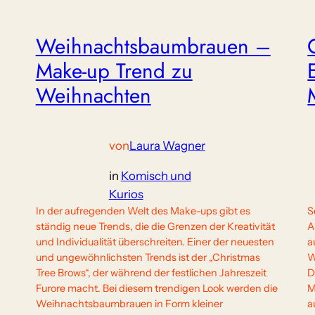
Weihnachtsbaumbrauen –
Make-up Trend zu
Weihnachten
von
Laura Wagner
in
Komisch und
Kurios
In der aufregenden Welt des Make-ups gibt es
S
ständig neue Trends, die die Grenzen der Kreativität
A
und Individualität überschreiten. Einer der neuesten
a
und ungewöhnlichsten Trends ist der „Christmas
W
Tree Brows“, der während der festlichen Jahreszeit
D
Furore macht. Bei diesem trendigen Look werden die
M
Weihnachtsbaumbrauen in Form kleiner
a