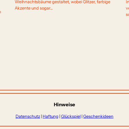
Weihnachtsbäume gestaltet, wobei Glitzer, farbige
I
Akzente und sogar…
v
n
s
Hinweise
Datenschutz
|
Haftung
|
Glückspiel
|
Geschenkideen