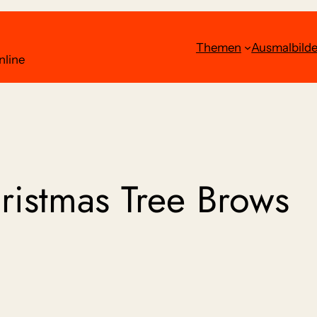
Themen
Ausmalbilde
nline
ristmas Tree Brows