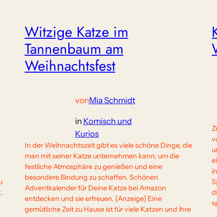
Witzige Katze im
Tannenbaum am
Weihnachtsfest
von
Mia Schmidt
in
Komisch und
Z
Kurios
v
In der Weihnachtszeit gibt es viele schöne Dinge, die
u
man mit seiner Katze unternehmen kann, um die
e
festliche Atmosphäre zu genießen und eine
i
besondere Bindung zu schaffen. Schönen
u
S
Adventkalender für Deine Katze bei Amazon
,
d
entdecken und sie erfreuen. [Anzeige] Eine
s
gemütliche Zeit zu Hause ist für viele Katzen und ihre