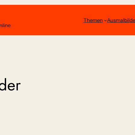
Themen
Ausmalbilde
nline
lder