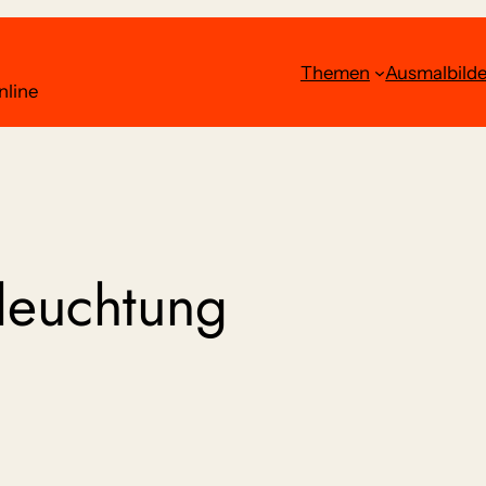
Themen
Ausmalbilde
nline
leuchtung