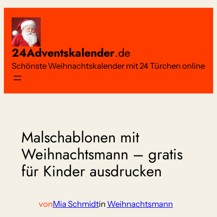
Zum
Inhalt
springen
24Adventskalender
.de
Schönste Weihnachtskalender mit 24 Türchen online
Malschablonen mit
Weihnachtsmann – gratis
für Kinder ausdrucken
von
Mia Schmidt
in
Weihnachtsmann