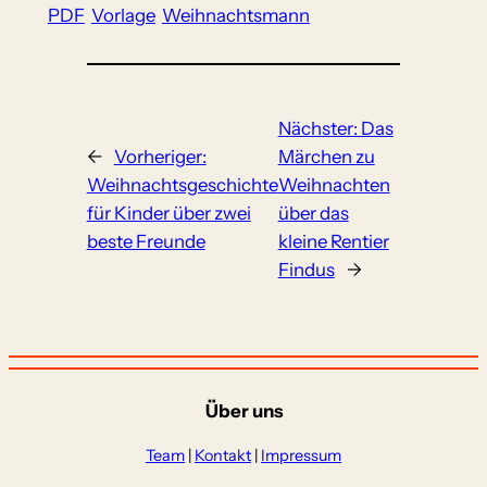
PDF
Vorlage
Weihnachtsmann
Nächster:
Das
←
Vorheriger:
Märchen zu
Weihnachtsgeschichte
Weihnachten
für Kinder über zwei
über das
beste Freunde
kleine Rentier
Findus
→
Über uns
Team
|
Kontakt
|
Impressum