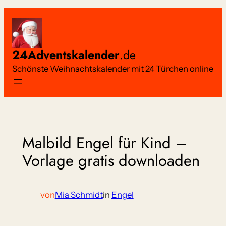
Zum
Inhalt
springen
24Adventskalender
.de
Schönste Weihnachtskalender mit 24 Türchen online
Malbild Engel für Kind –
Vorlage gratis downloaden
von
Mia Schmidt
in
Engel