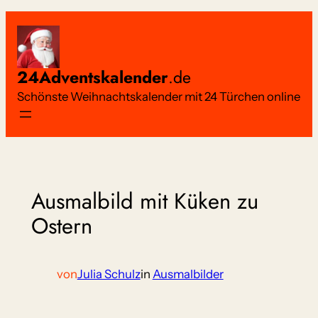
Zum
Inhalt
springen
24Adventskalender
.de
Schönste Weihnachtskalender mit 24 Türchen online
Ausmalbild mit Küken zu
Ostern
von
Julia Schulz
in
Ausmalbilder