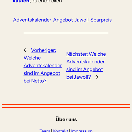
kaufen
„ zu entdecken
Adventskalender
Angebot
Jawoll
Sparpreis
←
Vorheriger:
Nächster:
Welche
Welche
Adventskalender
Adventskalender
sind im Angebot
sind im Angebot
bei Jawoll?
→
bei Netto?
Über uns
Team
|
Kontakt
|
Impressum