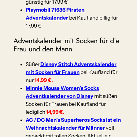
günstig für 17,99 €
Playmobil 71636 Piraten
Adventskalender
bei Kaufland billig für
17,99 €
Adventskalender mit Socken für die
Frau und den Mann
Süßer
Disney Stitch Adventskalender
mit Socken für Frauen
bei Kaufland für
nur
14,99 €.
Minnie Mouse Women’s Socks
Adventkalender von Disney
mit süßen
Socken für Frauen bei Kaufland für
lediglich
14,99 €.
AC / DC Men’s Superheros Socks ist ein
Weihnachtskalender für Männer
voll
gepackt mit tollen Socken. Aktuell ein