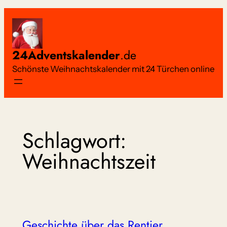
Zum
Inhalt
springen
24Adventskalender
.de
Schönste Weihnachtskalender mit 24 Türchen online
Schlagwort:
Weihnachtszeit
Geschichte über das Rentier