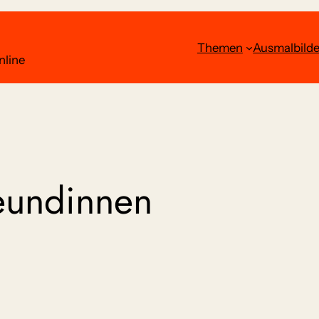
Themen
Ausmalbilde
nline
eundinnen