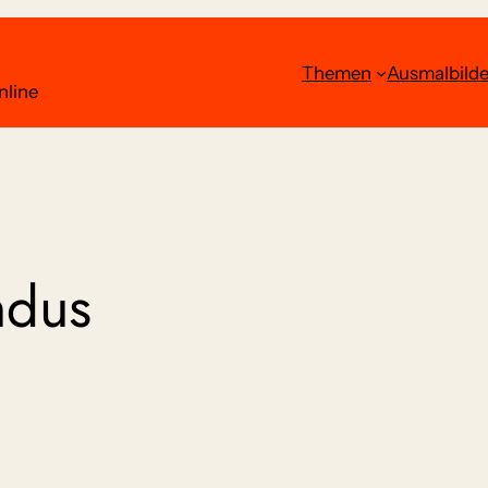
Themen
Ausmalbilde
nline
ndus