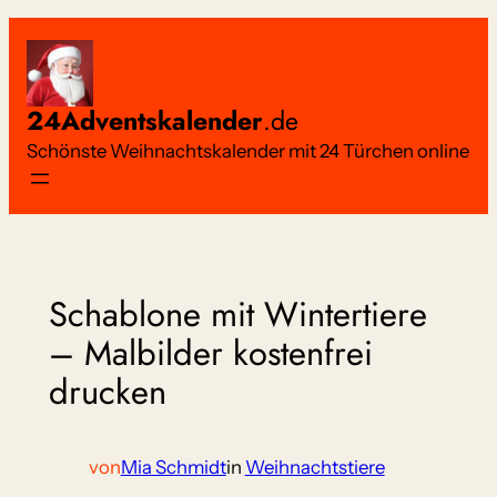
Zum
Inhalt
springen
24Adventskalender
.de
Schönste Weihnachtskalender mit 24 Türchen online
Schablone mit Wintertiere
– Malbilder kostenfrei
drucken
von
Mia Schmidt
in
Weihnachtstiere